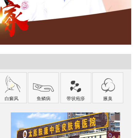
白癜风
鱼鳞病
带状疱疹
腋臭