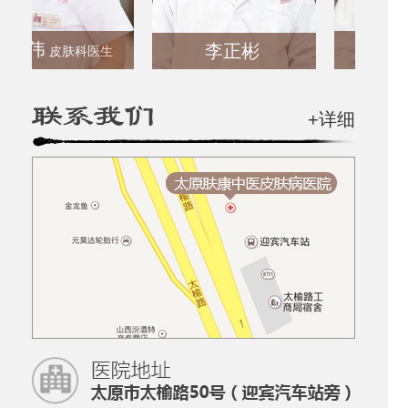
艳伟
张丽
李正彬
皮肤科医生
皮肤
+详细