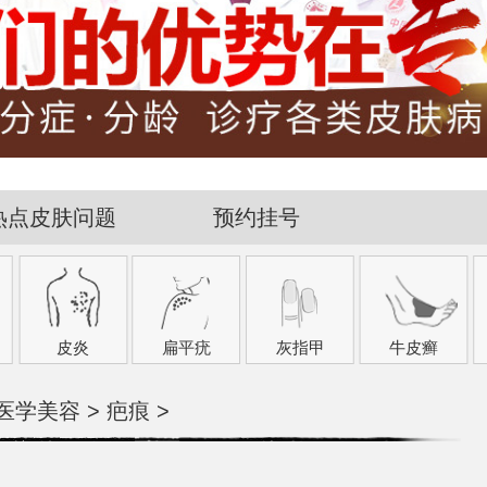
热点皮肤问题
预约挂号
皮炎
扁平疣
灰指甲
牛皮癣
医学美容
>
疤痕
>