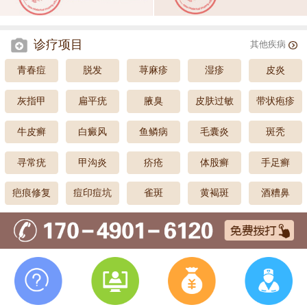
诊疗项目
其他疾病
青春痘
脱发
荨麻疹
湿疹
皮炎
灰指甲
扁平疣
腋臭
皮肤过敏
带状疱疹
牛皮癣
白癜风
鱼鳞病
毛囊炎
斑秃
寻常疣
甲沟炎
疥疮
体股癣
手足癣
疤痕修复
痘印痘坑
雀斑
黄褐斑
酒糟鼻