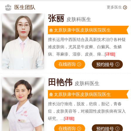
医生团队
更多医生
张丽
皮肤科医生
太原肤康中医皮肤病医院医生
擅长运用中西医结合及高新技术治疗各种疑
难皮肤病，尤其是牛皮癣、白癜风、鱼鳞
病、荨麻疹、湿疹、皮炎、痤...
[详细]
田艳伟
皮肤科医生
太原肤康中医皮肤病医院医生
擅长治疗痤疮，脱发，疤痕，胎记，青春
痘，皮肤美容等，对顽固性皮肤疾病有深入
研究。...
[详细]