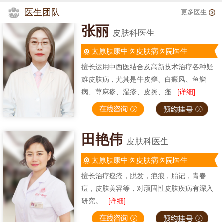
医生团队
更多医生
张丽
皮肤科医生
太原肤康中医皮肤病医院医生
擅长运用中西医结合及高新技术治疗各种疑
难皮肤病，尤其是牛皮癣、白癜风、鱼鳞
病、荨麻疹、湿疹、皮炎、痤...
[详细]
田艳伟
皮肤科医生
太原肤康中医皮肤病医院医生
擅长治疗痤疮，脱发，疤痕，胎记，青春
痘，皮肤美容等，对顽固性皮肤疾病有深入
研究。...
[详细]