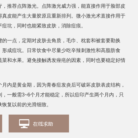
疗，推荐点阵激光。点阵激光威力强，能直接作用于脸部皮
得真皮能产生大量胶原且重新排列。微小激光术直接作用于
张丽
田艳伟
皮肤科医生
皮肤科医
平痘坑，同时也能紧致皮肤，消除痘痕。
键的一点，定期对皮肤去角质，毛巾、枕套和被套要勤换
，形成痘坑。日常饮食中尽量少吃辛辣刺激性和高脂肪食
蔬菜和水果。避免接触诱发痤疮的因素，同时也要稳定好情
个月内是黄金期，因为青春痘发炎后可破坏皮肤表皮结构，
，一般需3~6个月才能稳定，所以痘印产生两个月内，只
肤恢复以前的光滑细致。