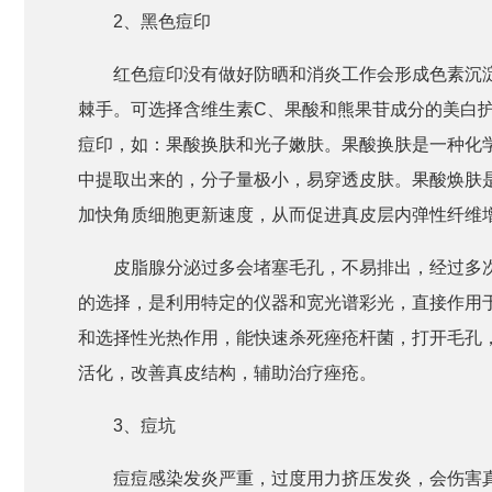
2、黑色痘印
红色痘印没有做好防晒和消炎工作会形成色素沉
棘手。可选择含维生素C、果酸和熊果苷成分的美白
痘印，如：果酸换肤和光子嫩肤。果酸换肤是一种化
中提取出来的，分子量极小，易穿透皮肤。果酸焕肤
加快角质细胞更新速度，从而促进真皮层内弹性纤维
皮脂腺分泌过多会堵塞毛孔，不易排出，经过多
的选择，是利用特定的仪器和宽光谱彩光，直接作用
和选择性光热作用，能快速杀死痤疮杆菌，打开毛孔
活化，改善真皮结构，辅助治疗痤疮。
3、痘坑
痘痘感染发炎严重，过度用力挤压发炎，会伤害