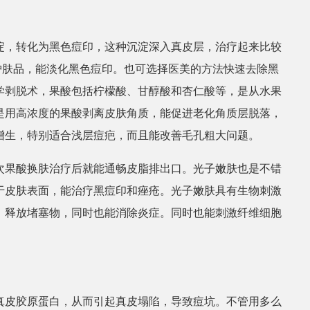
淀，转化为黑色痘印，这种沉淀深入真皮层，治疗起来比较
护肤品，能淡化黑色痘印。也可选择医美的方法快速去除黑
学剥脱术，果酸包括柠檬酸、甘醇酸和杏仁酸等，是从水果
是用高浓度的果酸剥离皮肤角质，能促进老化角质层脱落，
增生，特别适合浅层痘疤，而且能改善毛孔粗大问题。
次果酸换肤治疗后就能通畅皮脂排出口。光子嫩肤也是不错
于皮肤表面，能治疗黑痘印和痤疮。光子嫩肤具有生物刺激
，释放堵塞物，同时也能消除炎症。同时也能刺激纤维细胞
真皮胶原蛋白，从而引起真皮塌陷，导致痘坑。不管用多么