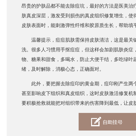
昂贵的护肤品都不能去除痘坑，最好的方法是医美治
肤真皮深层，激发受到损伤的真皮组织修复增生，使
皮肤表面时，能刺激弹性纤维和胶原质生长，帮助填
温馨提示，痘痘肌肤需保持皮肤清洁，这是最关
洗。很多人习惯用手抠痘痘，但这样会加剧肌肤炎症
物、糖果和甜食，多喝水，防止大便干结，多吃绿叶
绪，及时解除，消极心态，正确面对。
此外，要把握去除痘印的黄金期，痘印刚产生两
甚至影响皮下组织和真皮组织，这时皮肤激活修复机制
要积极抢救就能把对组织带来的伤害降到最低，让皮