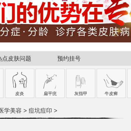
热点皮肤问题
预约挂号
皮炎
扁平疣
灰指甲
牛皮癣
医学美容
>
痘坑痘印
>