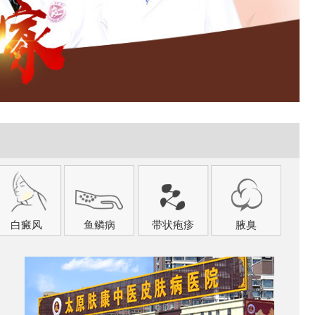
白癜风
鱼鳞病
带状疱疹
腋臭