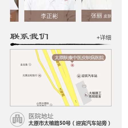
张丽
李正彬
生
皮肤科医生
+详细