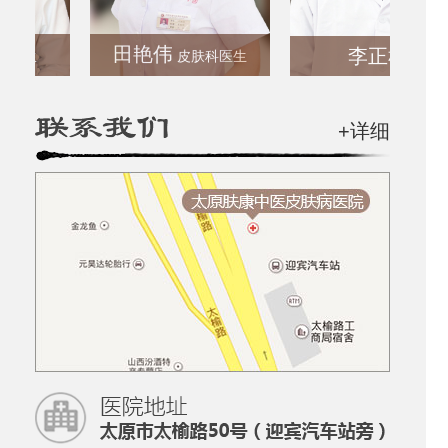
田艳伟
李正彬
生
皮肤科医生
+详细