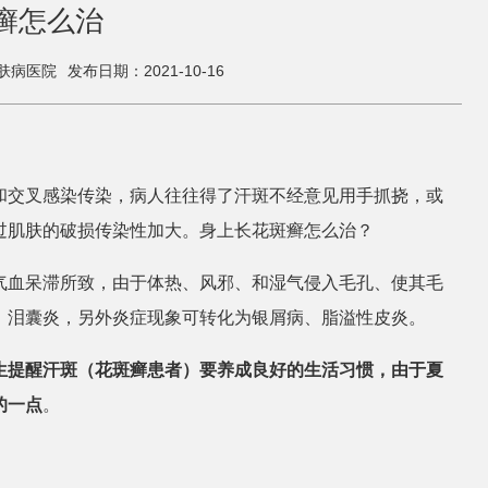
癣怎么治
肤病医院
发布日期：2021-10-16
和交叉感染传染，病人往往得了汗斑不经意见用手抓挠，或
过肌肤的破损传染性加大。身上长花斑癣怎么治？
气血呆滞所致，由于体热、风邪、和湿气侵入毛孔、使其毛
，泪囊炎，另外炎症现象可转化为银屑病、脂溢性皮炎。
生提醒汗斑（花斑癣患者）要养成良好的生活习惯，由于夏
的一点
。