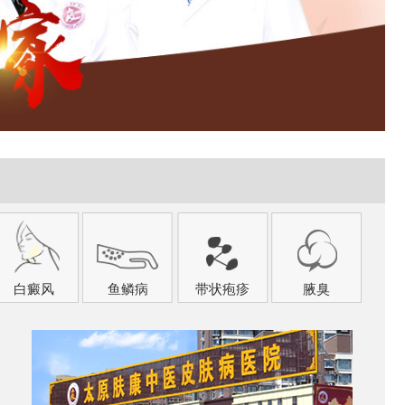
白癜风
鱼鳞病
带状疱疹
腋臭