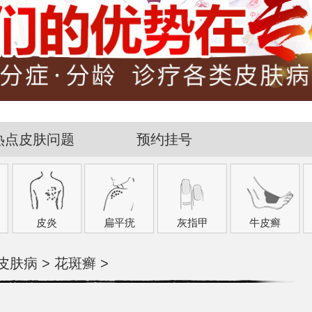
热点皮肤问题
预约挂号
皮炎
扁平疣
灰指甲
牛皮癣
皮肤病
>
花斑癣
>