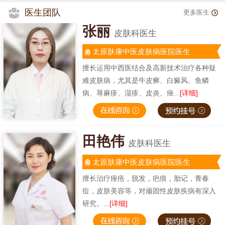
医生团队
更多医生
张丽
皮肤科医生
太原肤康中医皮肤病医院医生
擅长运用中西医结合及高新技术治疗各种疑
难皮肤病，尤其是牛皮癣、白癜风、鱼鳞
病、荨麻疹、湿疹、皮炎、痤...
[详细]
田艳伟
皮肤科医生
太原肤康中医皮肤病医院医生
擅长治疗痤疮，脱发，疤痕，胎记，青春
痘，皮肤美容等，对顽固性皮肤疾病有深入
研究。...
[详细]