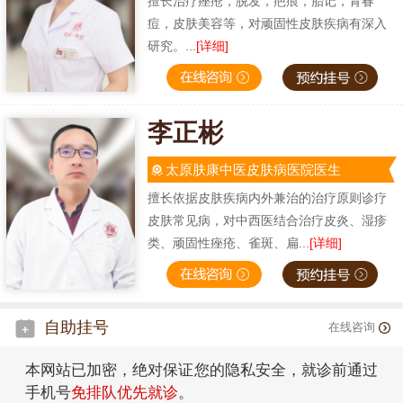
擅长治疗痤疮，脱发，疤痕，胎记，青春
痘，皮肤美容等，对顽固性皮肤疾病有深入
研究。...
[详细]
李正彬
太原肤康中医皮肤病医院医生
擅长依据皮肤疾病内外兼治的治疗原则诊疗
皮肤常见病，对中西医结合治疗皮炎、湿疹
类、顽固性痤疮、雀斑、扁...
[详细]
自助挂号
在线咨询
本网站已加密，绝对保证您的隐私安全，就诊前通过
手机号
免排队优先就诊
。