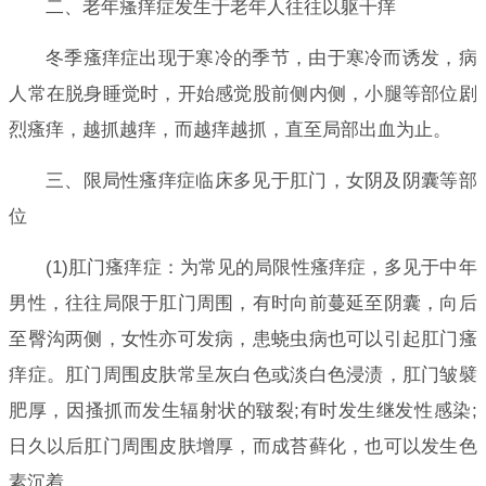
二、老年瘙痒症发生于老年人往往以躯干痒
冬季瘙痒症出现于寒冷的季节，由于寒冷而诱发，病
人常在脱身睡觉时，开始感觉股前侧内侧，小腿等部位剧
烈瘙痒，越抓越痒，而越痒越抓，直至局部出血为止。
三、限局性瘙痒症临床多见于肛门，女阴及阴囊等部
位
(1)肛门瘙痒症：为常见的局限性瘙痒症，多见于中年
男性，往往局限于肛门周围，有时向前蔓延至阴囊，向后
至臀沟两侧，女性亦可发病，患蛲虫病也可以引起肛门瘙
痒症。肛门周围皮肤常呈灰白色或淡白色浸渍，肛门皱襞
肥厚，因搔抓而发生辐射状的皲裂;有时发生继发性感染;
日久以后肛门周围皮肤增厚，而成苔藓化，也可以发生色
素沉着。