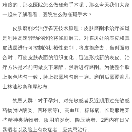
难度的，那么医院怎么做雀斑手术呢，那么今天我们大家
一起来了解看看，医院怎么做雀斑手术？
皮肤磨削术治疗雀斑技术原理：皮肤磨削术治疗雀斑
是利用高速转动的砂轮将雀斑磨去。对雀斑处的表皮和真
皮浅层进行可控制的机械性磨削，将皮损磨去，当创面愈
合时，可使皮肤表面的组织变化，迅速形成新的表皮。治
疗方法是术前需做皮下麻醉，然后进行磨削。为使整个脸
上颜色均匀一致，脸上都需均匀磨一遍。磨削后需覆盖凡
士林油纱条和厚纱布。
禁忌人群：对于孕妇、对光敏感者及近期用过光敏感
药物(维A酸类、四环素等)、高血压、糖尿病、长期服用某
些精神类药物者、服用消炎药、降压药者、2周内有日光
暴晒者以及脸上有炎症者，应禁忌治疗。