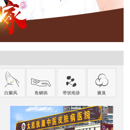
白癜风
鱼鳞病
带状疱疹
腋臭