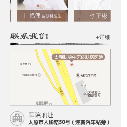
田艳伟
李正彬
皮肤科医生
+详细