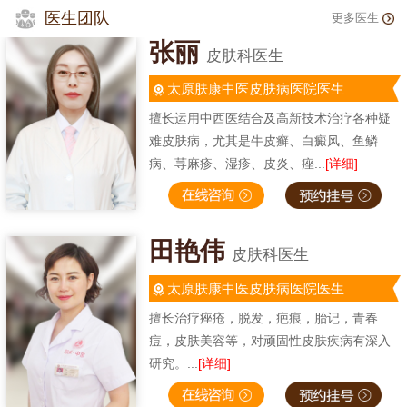
医生团队
更多医生
张丽
皮肤科医生
太原肤康中医皮肤病医院医生
擅长运用中西医结合及高新技术治疗各种疑
难皮肤病，尤其是牛皮癣、白癜风、鱼鳞
病、荨麻疹、湿疹、皮炎、痤...
[详细]
田艳伟
皮肤科医生
太原肤康中医皮肤病医院医生
擅长治疗痤疮，脱发，疤痕，胎记，青春
痘，皮肤美容等，对顽固性皮肤疾病有深入
研究。...
[详细]