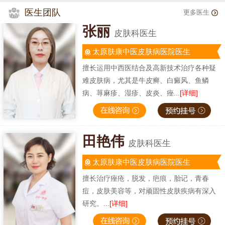
医生团队
更多医生
张丽
皮肤科医生
太原肤康中医皮肤病医院医生
擅长运用中西医结合及高新技术治疗各种疑
难皮肤病，尤其是牛皮癣、白癜风、鱼鳞
病、荨麻疹、湿疹、皮炎、痤...
[详细]
田艳伟
皮肤科医生
太原肤康中医皮肤病医院医生
擅长治疗痤疮，脱发，疤痕，胎记，青春
痘，皮肤美容等，对顽固性皮肤疾病有深入
研究。...
[详细]