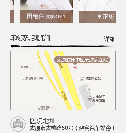
田艳伟
李正彬
皮肤科医生
+详细