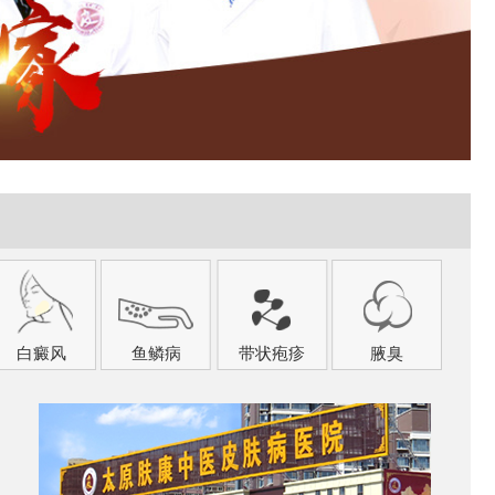
白癜风
鱼鳞病
带状疱疹
腋臭