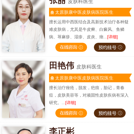
张丽
皮肤科医生
太原肤康中医皮肤病医院医生
擅长运用中西医结合及高新技术治疗各种疑
难皮肤病，尤其是牛皮癣、白癜风、鱼鳞
病、荨麻疹、湿疹、皮炎、痤...
[详细]
田艳伟
皮肤科医生
太原肤康中医皮肤病医院医生
擅长治疗痤疮，脱发，疤痕，胎记，青春
痘，皮肤美容等，对顽固性皮肤疾病有深入
研究。...
[详细]
李正彬