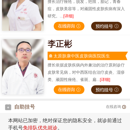
擅长治疗痤疮，脱发，疤痕，胎记，青春
痘，皮肤美容等，对顽固性皮肤疾病有深入
研究。...
[详细]
李正彬
太原肤康中医皮肤病医院医生
擅长依据皮肤疾病内外兼治的治疗原则诊疗
皮肤常见病，对中西医结合治疗皮炎、湿疹
类、顽固性痤疮、雀斑、扁...
[详细]
自助挂号
在线咨询
本网站已加密，绝对保证您的隐私安全，就诊前通过
手机号
免排队优先就诊
。