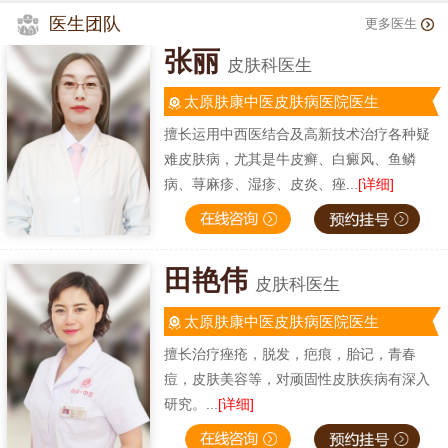
医生团队
更多医生
张丽
皮肤科医生
太原肤康中医皮肤病医院医生
擅长运用中西医结合及高新技术治疗各种疑
难皮肤病，尤其是牛皮癣、白癜风、鱼鳞
病、荨麻疹、湿疹、皮炎、痤...
[详细]
田艳伟
皮肤科医生
太原肤康中医皮肤病医院医生
擅长治疗痤疮，脱发，疤痕，胎记，青春
痘，皮肤美容等，对顽固性皮肤疾病有深入
研究。...
[详细]