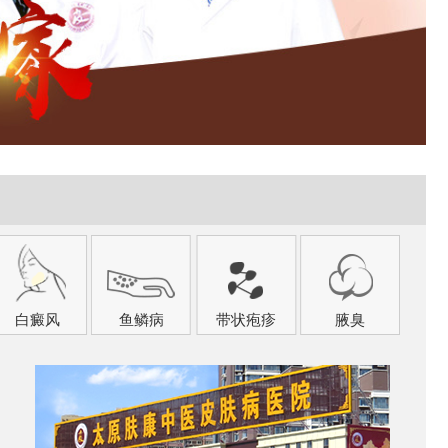
白癜风
鱼鳞病
带状疱疹
腋臭