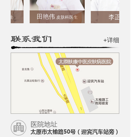
田艳伟
李正彬
生
皮肤科医生
+详细