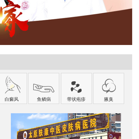
白癜风
鱼鳞病
带状疱疹
腋臭