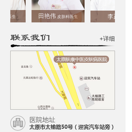
田艳伟
李正彬
医生
皮肤科医生
+详细