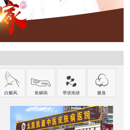
白癜风
鱼鳞病
带状疱疹
腋臭