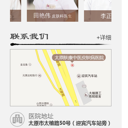
田艳伟
李正彬
生
皮肤科医生
+详细