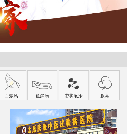
白癜风
鱼鳞病
带状疱疹
腋臭