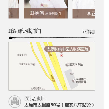
田艳伟
李正彬
生
皮肤科医生
+详细