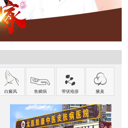
白癜风
鱼鳞病
带状疱疹
腋臭