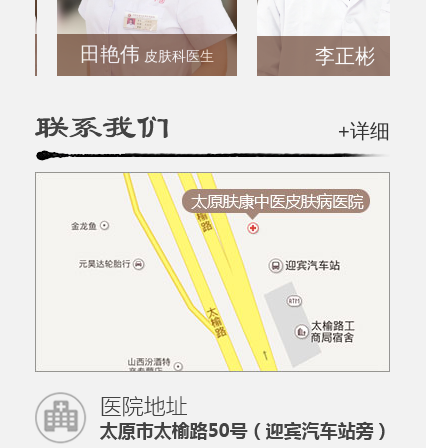
田艳伟
李正彬
皮肤科医生
+详细