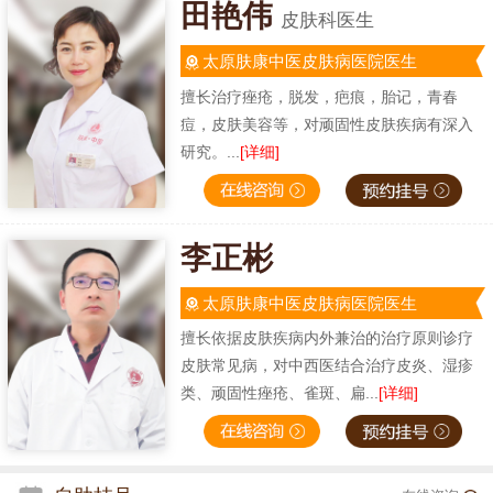
田艳伟
皮肤科医生
太原肤康中医皮肤病医院医生
擅长治疗痤疮，脱发，疤痕，胎记，青春
痘，皮肤美容等，对顽固性皮肤疾病有深入
研究。...
[详细]
李正彬
太原肤康中医皮肤病医院医生
擅长依据皮肤疾病内外兼治的治疗原则诊疗
皮肤常见病，对中西医结合治疗皮炎、湿疹
类、顽固性痤疮、雀斑、扁...
[详细]