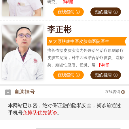
研究。...
[详细]
李正彬
太原肤康中医皮肤病医院医生
擅长依据皮肤疾病内外兼治的治疗原则诊疗
皮肤常见病，对中西医结合治疗皮炎、湿疹
类、顽固性痤疮、雀斑、扁...
[详细]
自助挂号
在线咨询
本网站已加密，绝对保证您的隐私安全，就诊前通过
手机号
免排队优先就诊
。