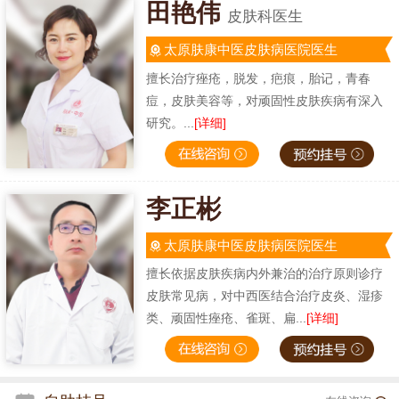
田艳伟
皮肤科医生
太原肤康中医皮肤病医院医生
擅长治疗痤疮，脱发，疤痕，胎记，青春
痘，皮肤美容等，对顽固性皮肤疾病有深入
研究。...
[详细]
李正彬
太原肤康中医皮肤病医院医生
擅长依据皮肤疾病内外兼治的治疗原则诊疗
皮肤常见病，对中西医结合治疗皮炎、湿疹
类、顽固性痤疮、雀斑、扁...
[详细]