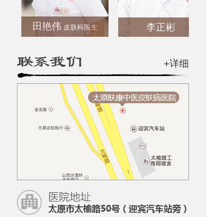
田艳伟
李正彬
皮肤科医生
+详细