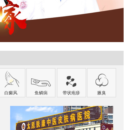
白癜风
鱼鳞病
带状疱疹
腋臭