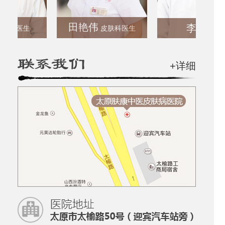
田艳伟
李正彬
科医生
皮肤科医生
+详细