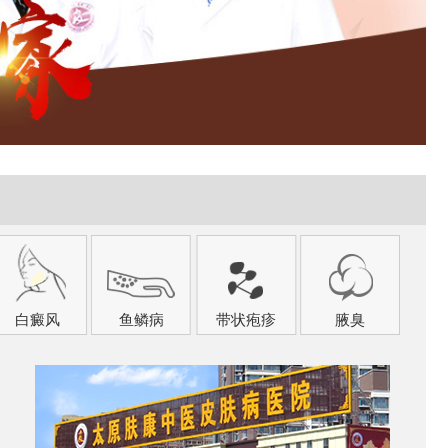
白癜风
鱼鳞病
带状疱疹
腋臭