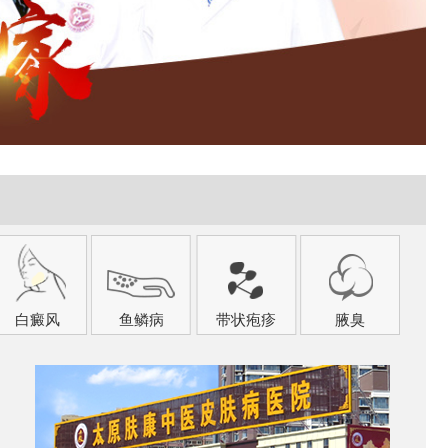
白癜风
鱼鳞病
带状疱疹
腋臭