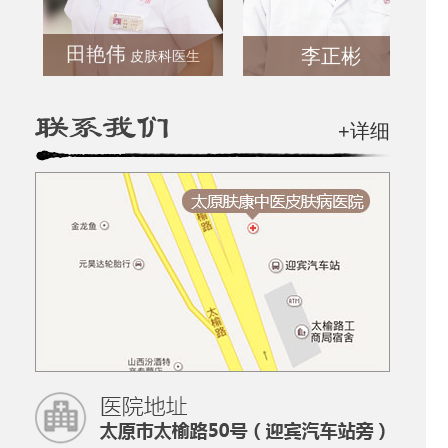
田艳伟
李正彬
皮肤科医生
+详细