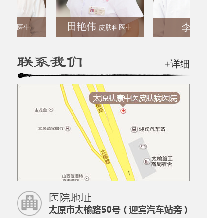
田艳伟
李正彬
科医生
皮肤科医生
+详细