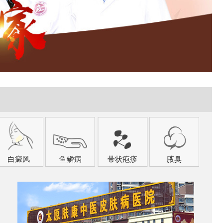
白癜风
鱼鳞病
带状疱疹
腋臭