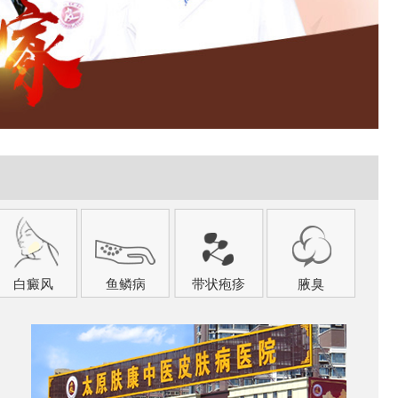
白癜风
鱼鳞病
带状疱疹
腋臭