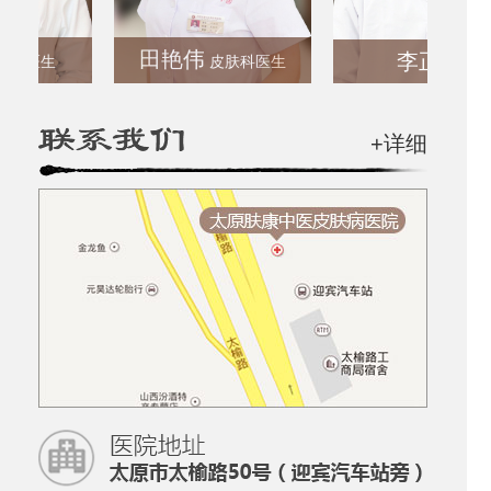
田艳伟
李正彬
医生
皮肤科医生
+详细