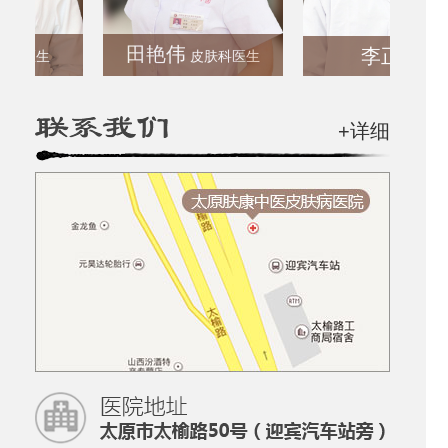
田艳伟
李正彬
医生
皮肤科医生
+详细