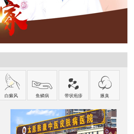
白癜风
鱼鳞病
带状疱疹
腋臭