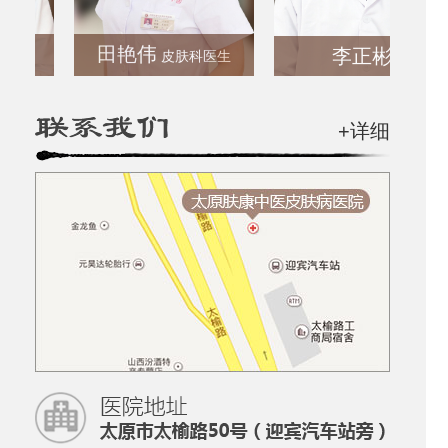
田艳伟
李正彬
皮肤科医生
+详细