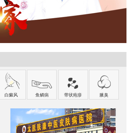
白癜风
鱼鳞病
带状疱疹
腋臭