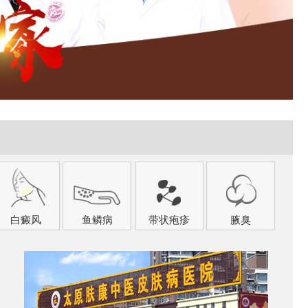
白癜风
鱼鳞病
带状疱疹
腋臭