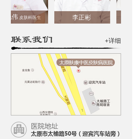
艳伟
张丽
李正彬
皮肤科医生
皮肤
+详细