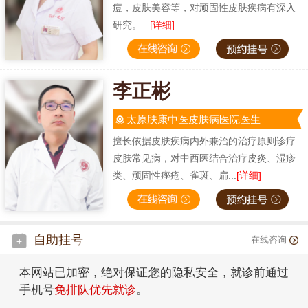
痘，皮肤美容等，对顽固性皮肤疾病有深入
研究。...
[详细]
李正彬
太原肤康中医皮肤病医院医生
擅长依据皮肤疾病内外兼治的治疗原则诊疗
皮肤常见病，对中西医结合治疗皮炎、湿疹
类、顽固性痤疮、雀斑、扁...
[详细]
自助挂号
在线咨询
本网站已加密，绝对保证您的隐私安全，就诊前通过
手机号
免排队优先就诊
。