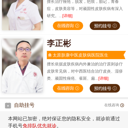
擅长治疗痤疮，脱发，疤痕，胎记，青春
痘，皮肤美容等，对顽固性皮肤疾病有深入
研究。...
[详细]
李正彬
太原肤康中医皮肤病医院医生
擅长依据皮肤疾病内外兼治的治疗原则诊疗
皮肤常见病，对中西医结合治疗皮炎、湿疹
类、顽固性痤疮、雀斑、扁...
[详细]
自助挂号
在线咨询
本网站已加密，绝对保证您的隐私安全，就诊前通过
手机号
免排队优先就诊
。