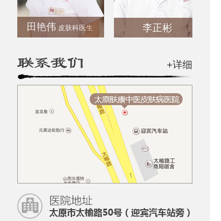
田艳伟
李正彬
皮肤科医生
+详细