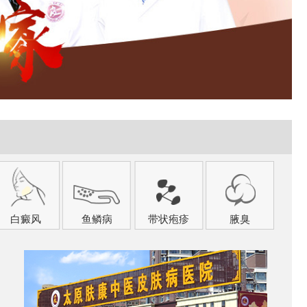
白癜风
鱼鳞病
带状疱疹
腋臭